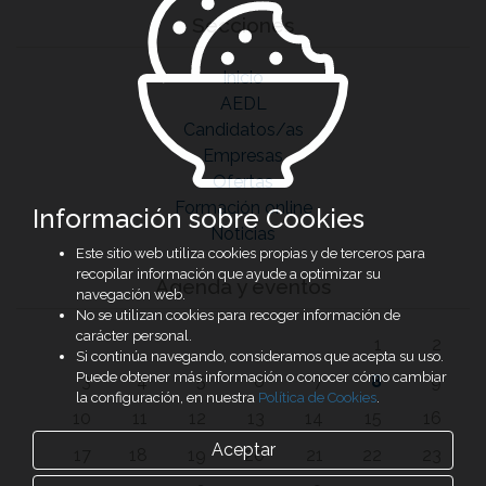
Secciones
Inicio
AEDL
Candidatos/as
Empresas
Ofertas
Formación online
Información sobre Cookies
Noticias
Este sitio web utiliza cookies propias y de terceros para
recopilar información que ayude a optimizar su
Agenda y eventos
navegación web.
No se utilizan cookies para recoger información de
carácter personal.
1
2
Si continúa navegando, consideramos que acepta su uso.
Puede obtener más información o conocer cómo cambiar
3
4
5
6
7
8
9
la configuración, en nuestra
Política de Cookies
.
10
11
12
13
14
15
16
Aceptar
17
18
19
20
21
22
23