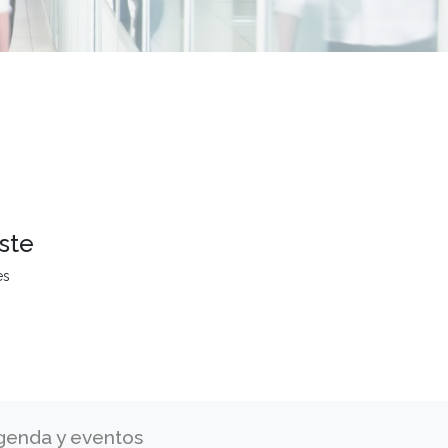
ste
es
genda y eventos