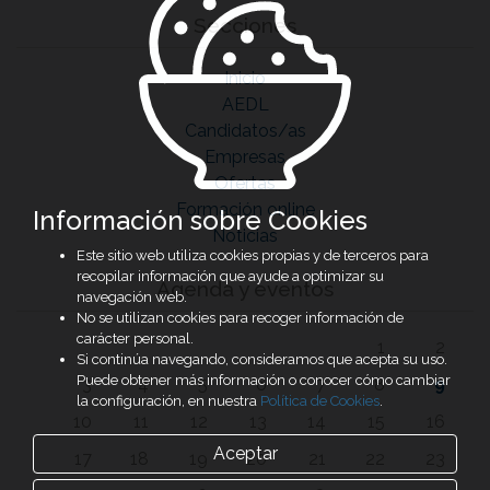
Secciones
Inicio
AEDL
Candidatos/as
Empresas
Ofertas
Formación online
Información sobre Cookies
Noticias
Este sitio web utiliza cookies propias y de terceros para
recopilar información que ayude a optimizar su
Agenda y eventos
navegación web.
No se utilizan cookies para recoger información de
carácter personal.
1
2
Si continúa navegando, consideramos que acepta su uso.
Puede obtener más información o conocer cómo cambiar
3
4
5
6
7
8
9
la configuración, en nuestra
Política de Cookies
.
10
11
12
13
14
15
16
Aceptar
17
18
19
20
21
22
23