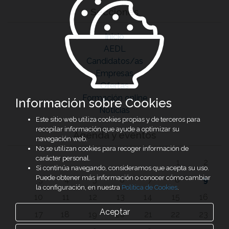
Secciones
Inicio
AEDL
Candidatos/as
Empresas
Ofertas
Formación online
Información sobre Cookies
Noticias
Este sitio web utiliza cookies propias y de terceros para
recopilar información que ayude a optimizar su
Agenda y eventos
navegación web.
No se utilizan cookies para recoger información de
carácter personal.
1
2
Si continúa navegando, consideramos que acepta su uso.
Puede obtener más información o conocer cómo cambiar
3
4
5
6
7
8
9
la configuración, en nuestra
Política de Cookies
.
10
11
12
13
14
15
16
Aceptar
17
18
19
20
21
22
23