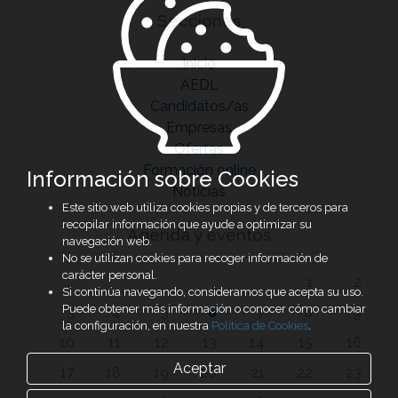
Secciones
Inicio
AEDL
Candidatos/as
Empresas
Ofertas
Formación online
Información sobre Cookies
Noticias
Este sitio web utiliza cookies propias y de terceros para
recopilar información que ayude a optimizar su
Agenda y eventos
navegación web.
No se utilizan cookies para recoger información de
carácter personal.
1
2
Si continúa navegando, consideramos que acepta su uso.
Puede obtener más información o conocer cómo cambiar
3
4
5
6
7
8
9
la configuración, en nuestra
Política de Cookies
.
10
11
12
13
14
15
16
Aceptar
17
18
19
20
21
22
23