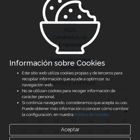
Secciones
Inicio
AEDL
Candidatos/as
Empresas
Ofertas
Formación online
Información sobre Cookies
Noticias
Este sitio web utiliza cookies propias y de terceros para
recopilar información que ayude a optimizar su
Agenda y eventos
navegación web.
No se utilizan cookies para recoger información de
carácter personal.
1
2
Si continúa navegando, consideramos que acepta su uso.
Puede obtener más información o conocer cómo cambiar
3
4
5
6
7
8
9
la configuración, en nuestra
Política de Cookies
.
10
11
12
13
14
15
16
Aceptar
17
18
19
20
21
22
23