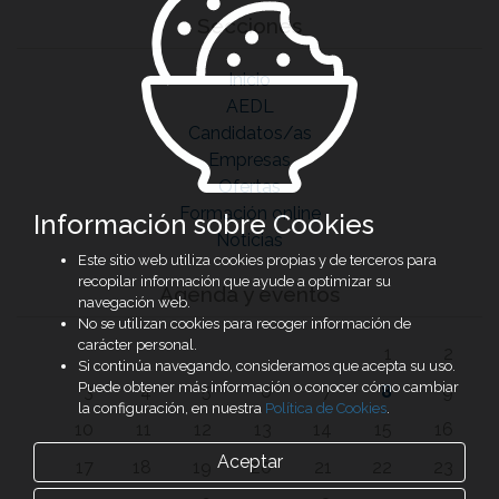
Secciones
Inicio
AEDL
Candidatos/as
Empresas
Ofertas
Formación online
Información sobre Cookies
Noticias
Este sitio web utiliza cookies propias y de terceros para
recopilar información que ayude a optimizar su
Agenda y eventos
navegación web.
No se utilizan cookies para recoger información de
carácter personal.
1
2
Si continúa navegando, consideramos que acepta su uso.
Puede obtener más información o conocer cómo cambiar
3
4
5
6
7
8
9
la configuración, en nuestra
Política de Cookies
.
10
11
12
13
14
15
16
Aceptar
17
18
19
20
21
22
23