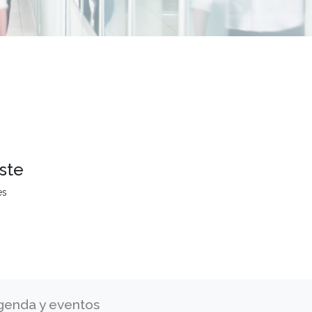
ste
es
genda y eventos