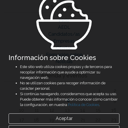
Secciones
Inicio
AEDL
Candidatos/as
Empresas
Ofertas
Formación online
Información sobre Cookies
Noticias
Este sitio web utiliza cookies propias y de terceros para
recopilar información que ayude a optimizar su
Agenda y eventos
navegación web.
No se utilizan cookies para recoger información de
carácter personal.
1
2
Si continúa navegando, consideramos que acepta su uso.
Puede obtener más información o conocer cómo cambiar
3
4
5
6
7
8
9
la configuración, en nuestra
Política de Cookies
.
10
11
12
13
14
15
16
Aceptar
17
18
19
20
21
22
23