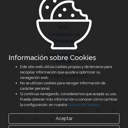
Secciones
Inicio
AEDL
Candidatos/as
Empresas
Ofertas
Formación online
Información sobre Cookies
Noticias
Este sitio web utiliza cookies propias y de terceros para
recopilar información que ayude a optimizar su
Agenda y eventos
navegación web.
No se utilizan cookies para recoger información de
carácter personal.
1
2
Si continúa navegando, consideramos que acepta su uso.
Puede obtener más información o conocer cómo cambiar
3
4
5
6
7
8
9
la configuración, en nuestra
Política de Cookies
.
10
11
12
13
14
15
16
Aceptar
17
18
19
20
21
22
23