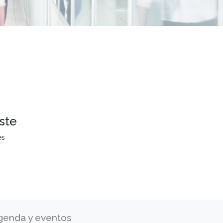
ste
es
genda y eventos