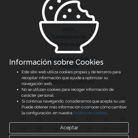
Secciones
Inicio
AEDL
Candidatos/as
Empresas
Ofertas
Formación online
Información sobre Cookies
Noticias
Este sitio web utiliza cookies propias y de terceros para
recopilar información que ayude a optimizar su
Agenda y eventos
navegación web.
No se utilizan cookies para recoger información de
carácter personal.
1
2
Si continúa navegando, consideramos que acepta su uso.
Puede obtener más información o conocer cómo cambiar
3
4
5
6
7
8
9
la configuración, en nuestra
Política de Cookies
.
10
11
12
13
14
15
16
Aceptar
17
18
19
20
21
22
23