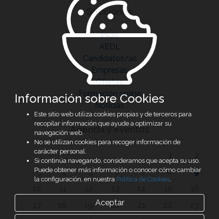
Secciones
Inicio
AEDL
Candidatos/as
Empresas
Ofertas
Formación online
Información sobre Cookies
Noticias
Este sitio web utiliza cookies propias y de terceros para
recopilar información que ayude a optimizar su
Agenda y eventos
navegación web.
No se utilizan cookies para recoger información de
carácter personal.
1
2
Si continúa navegando, consideramos que acepta su uso.
Puede obtener más información o conocer cómo cambiar
3
4
5
6
7
8
9
la configuración, en nuestra
Política de Cookies
.
10
11
12
13
14
15
16
Aceptar
17
18
19
20
21
22
23