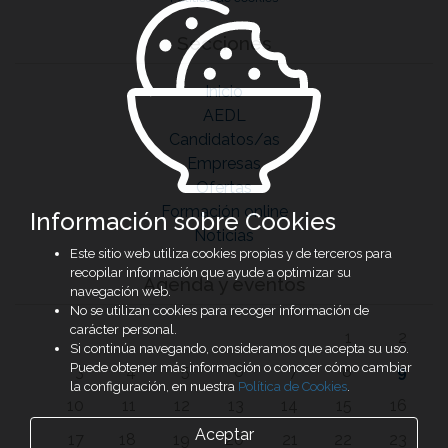
Secciones
Inicio
AEDL
Candidatos/as
Empresas
Ofertas
Formación online
Información sobre Cookies
Noticias
Este sitio web utiliza cookies propias y de terceros para
recopilar información que ayude a optimizar su
Agenda y eventos
navegación web.
No se utilizan cookies para recoger información de
carácter personal.
1
2
Si continúa navegando, consideramos que acepta su uso.
Puede obtener más información o conocer cómo cambiar
3
4
5
6
7
8
9
la configuración, en nuestra
Política de Cookies
.
10
11
12
13
14
15
16
Aceptar
17
18
19
20
21
22
23