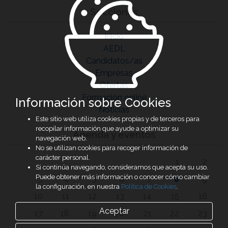
Secciones
Inicio
AEDL
Candidatos/as
Empresas
Ofertas
Formación online
Información sobre Cookies
Noticias
Este sitio web utiliza cookies propias y de terceros para
recopilar información que ayude a optimizar su
Agenda y eventos
navegación web.
No se utilizan cookies para recoger información de
carácter personal.
1
2
Si continúa navegando, consideramos que acepta su uso.
Puede obtener más información o conocer cómo cambiar
3
4
5
6
7
8
9
la configuración, en nuestra
Política de Cookies
.
10
11
12
13
14
15
16
Aceptar
17
18
19
20
21
22
23