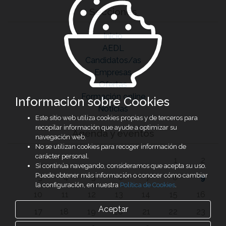
Secciones
Inicio
AEDL
Candidatos/as
Empresas
Ofertas
Formación online
Información sobre Cookies
Noticias
Este sitio web utiliza cookies propias y de terceros para
recopilar información que ayude a optimizar su
Agenda y eventos
navegación web.
No se utilizan cookies para recoger información de
carácter personal.
1
2
Si continúa navegando, consideramos que acepta su uso.
Puede obtener más información o conocer cómo cambiar
3
4
5
6
7
8
9
la configuración, en nuestra
Política de Cookies
.
10
11
12
13
14
15
16
Aceptar
17
18
19
20
21
22
23