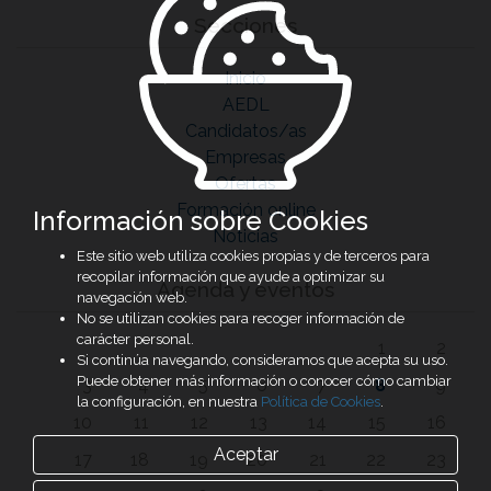
Secciones
Inicio
AEDL
Candidatos/as
Empresas
Ofertas
Formación online
Información sobre Cookies
Noticias
Este sitio web utiliza cookies propias y de terceros para
recopilar información que ayude a optimizar su
Agenda y eventos
navegación web.
No se utilizan cookies para recoger información de
carácter personal.
1
2
Si continúa navegando, consideramos que acepta su uso.
Puede obtener más información o conocer cómo cambiar
3
4
5
6
7
8
9
la configuración, en nuestra
Política de Cookies
.
10
11
12
13
14
15
16
Aceptar
17
18
19
20
21
22
23