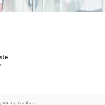
ste
es
genda y eventos