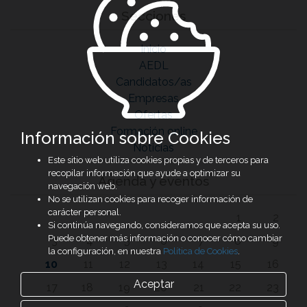
Secciones
Inicio
AEDL
Candidatos/as
Empresas
Ofertas
Formación online
Información sobre Cookies
Noticias
Este sitio web utiliza cookies propias y de terceros para
recopilar información que ayude a optimizar su
Agenda y eventos
navegación web.
No se utilizan cookies para recoger información de
carácter personal.
1
2
Si continúa navegando, consideramos que acepta su uso.
Puede obtener más información o conocer cómo cambiar
3
4
5
6
7
8
9
la configuración, en nuestra
Política de Cookies
.
10
11
12
13
14
15
16
Aceptar
17
18
19
20
21
22
23