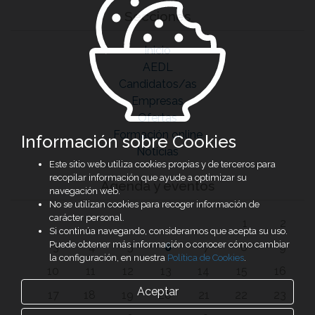
Secciones
Inicio
AEDL
Candidatos/as
Empresas
Ofertas
Formación online
Información sobre Cookies
Noticias
Este sitio web utiliza cookies propias y de terceros para
recopilar información que ayude a optimizar su
Agenda y eventos
navegación web.
No se utilizan cookies para recoger información de
carácter personal.
1
2
Si continúa navegando, consideramos que acepta su uso.
Puede obtener más información o conocer cómo cambiar
3
4
5
6
7
8
9
la configuración, en nuestra
Política de Cookies
.
10
11
12
13
14
15
16
Aceptar
17
18
19
20
21
22
23