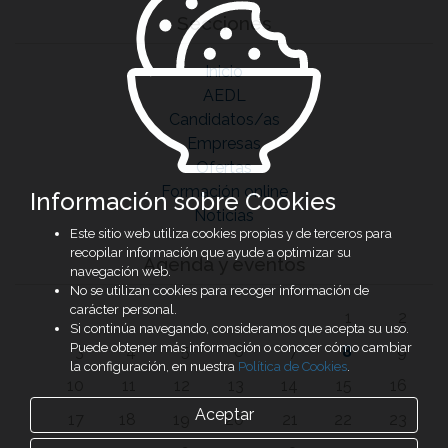
Secciones
Inicio
AEDL
Candidatos/as
Empresas
Ofertas
Formación online
Información sobre Cookies
Noticias
Este sitio web utiliza cookies propias y de terceros para
recopilar información que ayude a optimizar su
Agenda y eventos
navegación web.
No se utilizan cookies para recoger información de
carácter personal.
1
2
Si continúa navegando, consideramos que acepta su uso.
Puede obtener más información o conocer cómo cambiar
3
4
5
6
7
8
9
la configuración, en nuestra
Política de Cookies
.
10
11
12
13
14
15
16
Aceptar
17
18
19
20
21
22
23