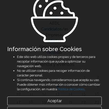
Secciones
Inicio
AEDL
Candidatos/as
Empresas
Ofertas
Formación online
Información sobre Cookies
Noticias
Este sitio web utiliza cookies propias y de terceros para
recopilar información que ayude a optimizar su
Agenda y eventos
navegación web.
No se utilizan cookies para recoger información de
carácter personal.
1
2
Si continúa navegando, consideramos que acepta su uso.
Puede obtener más información o conocer cómo cambiar
3
4
5
6
7
8
9
la configuración, en nuestra
Política de Cookies
.
10
11
12
13
14
15
16
Aceptar
17
18
19
20
21
22
23