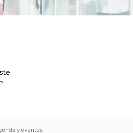
ste
es
genda y eventos