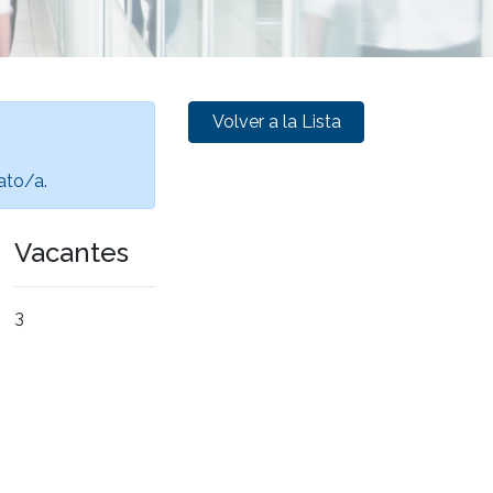
Volver a la Lista
ato/a
.
Vacantes
3