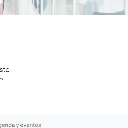
ste
es
genda y eventos